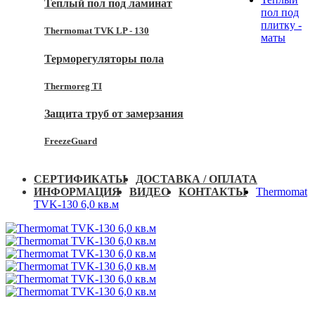
Теплый пол под ламинат
пол под
плитку -
Thermomat TVK LP - 130
маты
Терморегуляторы пола
Thermoreg TI
Защита труб от замерзания
FreezeGuard
СЕРТИФИКАТЫ
ДОСТАВКА / ОПЛАТА
ИНФОРМАЦИЯ
ВИДЕО
КОНТАКТЫ
Thermomat
TVK-130 6,0 кв.м