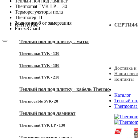
Теплый пол под ламинат
Thermomat TVK LP - 130
Терморегуляторы пола
Thermoreg TI
Защита труб от замерзания
КАТАЛОГ
СЕРТИФ
FreezeGuard
Теплый пол под плитку - маты
Thermomat TVK - 130
Thermomat TVK - 180
Доставка и
Наши ново
Thermomat TVK - 210
Контакты
Теплый пол под плитку - кабель Thermo
Каталог
Теплый пол
Thermocable SVK- 20
Thermomat 
Теплый пол под ламинат
Thermomat TVK LP - 130
Терморегуляторы пола