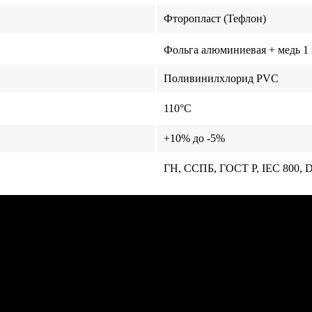
Фторопласт (Тефлон)
Фольга алюминиевая + медь 1 
Поливинилхлорид PVС
110°C
+10% до -5%
ГН, ССПБ, ГОСТ Р, IEC 800,