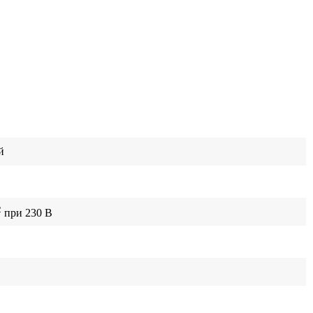
й
2
при 230 В