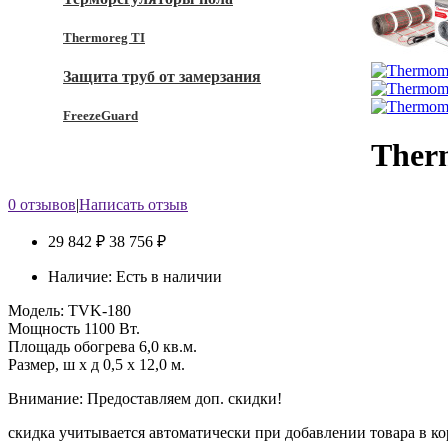
Thermoreg TI
Защита труб от замерзания
FreezeGuard
Ther
0 отзывов
|
Написать отзыв
29 842 ₽
38 756 ₽
Наличие:
Есть в наличии
Модель:
TVK-180
Мощность
1100 Вт.
Площадь обогрева
6,0 кв.м.
Размер, ш х д
0,5 x 12,0 м.
Внимание: Предоставляем доп. скидки!
скидка учитывается автоматически при добавлении товара в к