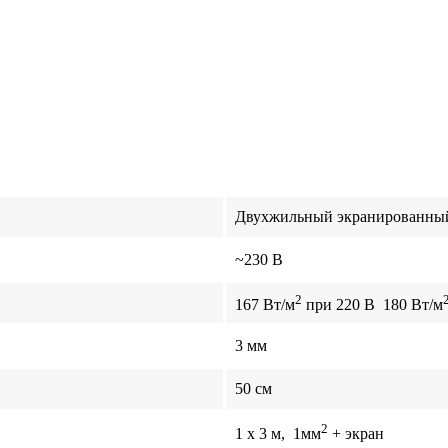
Двухжильный экранированны
~230 В
2
167 Вт/м
при 220 В 180 Вт/м
3 мм
50 см
2
1 x 3 м, 1мм
+ экран