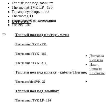
Теплый пол под ламинат
Thermomat TVK LP - 130
Терморегуляторы пола
Thermoreg TI
Защита труб от замерзания
КАТАЛОГ
FreezeGuard
Теплый пол под плитку - маты
Thermomat TVK - 130
Thermomat TVK - 180
Доставка
и оплата
Thermomat TVK - 210
Наши
новости
Теплый пол под плитку - кабель Thermo
Контакты
Thermocable SVK- 20
Теплый пол под ламинат
Thermomat TVK LP - 130