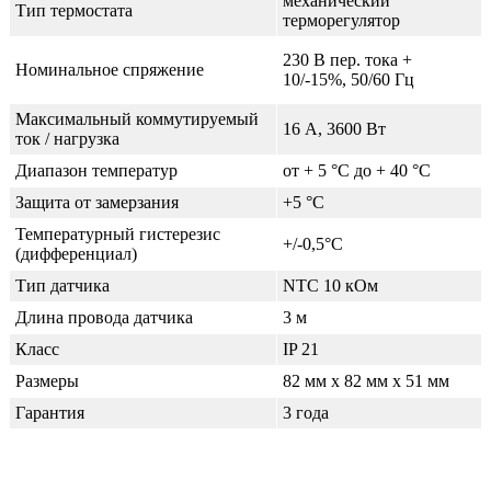
механический
Тип термостата
терморегулятор
230 В пер. тока +
Номинальное спряжение
10/-15%, 50/60 Гц
Максимальный коммутируемый
16 А, 3600 Вт
ток / нагрузка
Диапазон температур
от + 5 °C до + 40 °C
Защита от замерзания
+5 °С
Температурный гистерезис
+/-0,5°C
(дифференциал)
Тип датчика
NTC 10 кОм
Длина провода датчика
3 м
Класс
IP 21
Размеры
82 мм x 82 мм x 51 мм
Гарантия
3 года