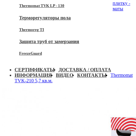
плитку -
Thermomat TVK LP - 130
маты
Терморегуляторы пола
Thermoreg TI
Защита труб от замерзания
FreezeGuard
СЕРТИФИКАТЫ
ДОСТАВКА / ОПЛАТА
ИНФОРМАЦИЯ
ВИДЕО
КОНТАКТЫ
Thermomat
TVK-210 5,7 кв.м.