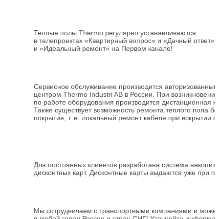
Теплые полы Thermo регулярно устанавливаются
в телепроектах «Квартирный вопрос» и «Дачный ответ» 
и «Идеальный ремонт» на Первом канале!
Сервисное обслуживание производится авторизованны
центром Thermo Industri AB в России. При возникновени
по работе оборудования производится дистанционная ко
Также существует возможность ремонта теплого пола бе
покрытия,
т. е.
локальный ремонт кабеля при вскрытии о
Для постоянных клиентов разработана система накопит
дисконтных карт. Дисконтные карты выдаются уже при пе
Мы сотрудничаем с транспортными компаниями и можем
в любой город России и стран СНГ! Уточняйте информа