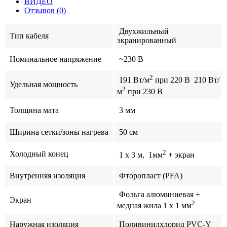
ВИДЕО
Отзывов (0)
Двухжильный
Тип кабеля
экранированный
Номинальное напряжение
~230 В
2
191 Вт/м
при 220 В 210 Вт/
Удельная мощность
2
м
при 230 В
Толщина мата
3 мм
Ширина сетки/зоны нагрева
50 см
2
Холодный конец
1 x 3 м, 1мм
+ экран
Внутренняя изоляция
Фторопласт (PFA)
Фольга алюминиевая +
Экран
2
медная жила 1 x 1 мм
Наружная изоляция
Поливинилхлорид PVС-Y