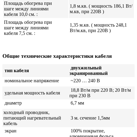
Площадь обогрева при
1,8 м.кв. ( мощность 186,1 Вт/
шаге между линиями
м.кв, при 220В )
кабеля 10,0 см. :
Площадь обогрева при
1,35 м.кв. ( мощность 248,1
шаге между линиями
Вт/м.кв, при 220В )
кабеля 7,5 см. :
Общие технические характеристики кабеля
двухжильный
тип кабеля
экранированный
номинальное напряжение
~220 … 240 В
18,8 Вт/м при 220 В; 20 Вт/м
удельная мощность кабеля
при 230 В
диаметр
6,7 мм
холодный проводник,
питающий нагревательный
3 м. ­сечение 1,5мм
кабель
экран
100% покрытие,
алюминиевая фольга