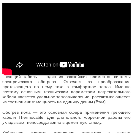
Греющий кабель — один из важнейших элементов системы
электрического обогрева. Отвечает за преобразование
протекающего по нему тока в комфортное тепло. Именно
поэтому основным техническим параметром нагревательного
кабеля является удельное тепловыделение, рассчитывающееся
из соотношения: мощность на единицу длины (Вт/м).
Обогрев пола
— это основная сфера применения греющего
кабеля Thermocable. Для длительной, корректной работы его
укладывают непосредственно в цементную стяжку.
Кабельная система отопления относится к самым