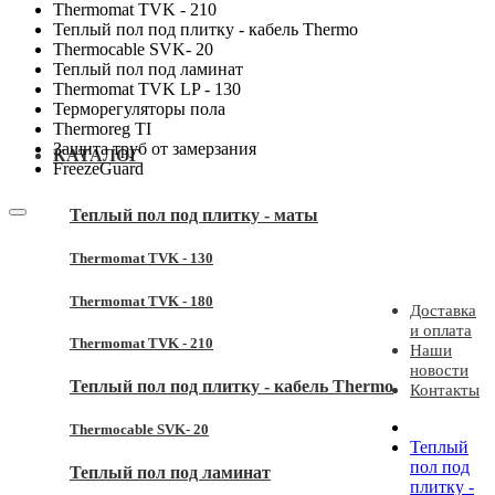
Thermomat TVK - 210
Теплый пол под плитку - кабель Thermo
Thermocable SVK- 20
Теплый пол под ламинат
Thermomat TVK LP - 130
Терморегуляторы пола
Thermoreg TI
Защита труб от замерзания
КАТАЛОГ
FreezeGuard
Теплый пол под плитку - маты
Thermomat TVK - 130
Thermomat TVK - 180
Доставка
и оплата
Thermomat TVK - 210
Наши
новости
Теплый пол под плитку - кабель Thermo
Контакты
Thermocable SVK- 20
Теплый
пол под
Теплый пол под ламинат
плитку -