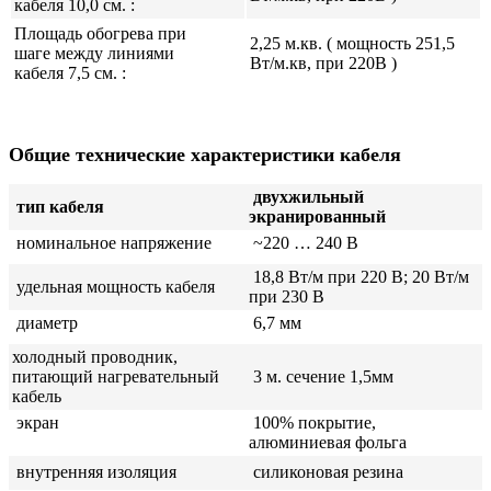
кабеля 10,0 см. :
Площадь обогрева при
2,25 м.кв. ( мощность 251,5
шаге между линиями
Вт/м.кв, при 220В )
кабеля 7,5 см. :
Общие технические характеристики кабеля
двухжильный
тип кабеля
экранированный
номинальное напряжение
~220 … 240 В
18,8 Вт/м при 220 В; 20 Вт/м
удельная мощность кабеля
при 230 В
диаметр
6,7 мм
холодный проводник,
питающий нагревательный
3 м. ­сечение 1,5мм
кабель
экран
100% покрытие,
алюминиевая фольга
внутренняя изоляция
силиконовая резина