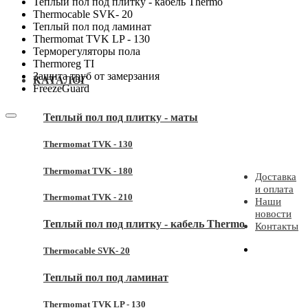
Теплый пол под плитку - кабель Thermo
Thermocable SVK- 20
Теплый пол под ламинат
Thermomat TVK LP - 130
Терморегуляторы пола
Thermoreg TI
Защита труб от замерзания
КАТАЛОГ
FreezeGuard
Теплый пол под плитку - маты
Thermomat TVK - 130
Thermomat TVK - 180
Доставка
и оплата
Thermomat TVK - 210
Наши
новости
Теплый пол под плитку - кабель Thermo
Контакты
Thermocable SVK- 20
Теплый пол под ламинат
Thermomat TVK LP - 130